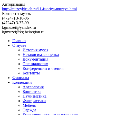
Авторизация
http://muzeybiruch.ru/11-istoriya-muzeya.html
Контакты музея:
(47247) 3-16-06
(47247) 3-37-99
kgmuzei@yandex.ru
kgmuzei@kg.belregion.ru
Главная
О музее
История музея
Независимая оценка
Документация
Специалистам
Конференции и чтения
Контакты
Филиалы
Коллекции
Археология
Бонистика
Нумизматика
Фалеристика
Мебель
Одежда
Естественнонаучные материалы