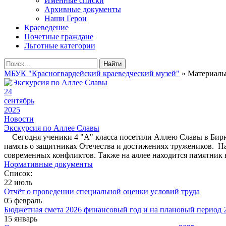
Именные списки
Архивные документы
Наши Герои
Краеведение
Почетные граждане
Льготные категории
Найти
МБУК "Красногвардейский краеведческий музей"
» Материалы 
24
сентябрь
2025
Новости
Экскурсия по Аллее Славы
Сегодня ученики 4 "А" класса посетили Аллею Славы в Бирюч
память о защитниках Отечества и достижениях тружеников. На
современных конфликтов. Также на аллее находится памятник
Нормативные документы
Список:
22 июль
Отчёт о проведении специальной оценки условий труда
05 февраль
Бюджетная смета 2026 финансовый год и на плановый период 2
15 январь