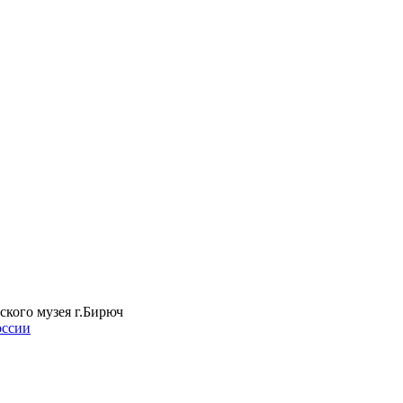
ского музея г.Бирюч
оссии