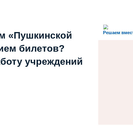
ем «Пушкинской
Решаем вмес
ием билетов?
аботу учреждений