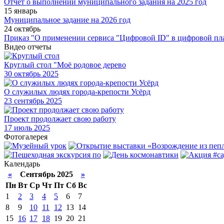
Отчет о выполнении муниципального задания на 2025 год
15 январь
Муниципальное задание на 2026 год
24 октябрь
Приказ "О применении сервиса "Цифровой ID" в цифровой пл
Видео отчеты
Круглый стол "Моё родовое дерево
30
октябрь 2025
О служилых людях города-крепости Усёрд
23
сентябрь 2025
Проект продолжает свою работу
17
июль 2025
Фотогалерея
Календарь
«
Сентябрь 2025
»
Пн
Вт
Ср
Чт
Пт
Сб
Вс
1
2
3
4
5
6
7
8
9
10
11
12
13
14
15
16
17
18
19
20
21