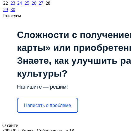
22
23
24
25
26
27
28
29
30
Голосуем
Сложности с получени
карты» или приобретен
Знаете, как улучшить р
культуры?
Напишите — решим!
Написать о проблеме
О сайте
309920 г. Бирюч, Соборная пл., д.18.