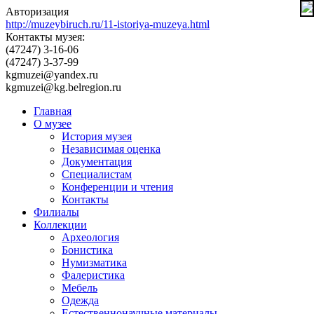
Авторизация
http://muzeybiruch.ru/11-istoriya-muzeya.html
Контакты музея:
(47247) 3-16-06
(47247) 3-37-99
kgmuzei@yandex.ru
kgmuzei@kg.belregion.ru
Главная
О музее
История музея
Независимая оценка
Документация
Специалистам
Конференции и чтения
Контакты
Филиалы
Коллекции
Археология
Бонистика
Нумизматика
Фалеристика
Мебель
Одежда
Естественнонаучные материалы