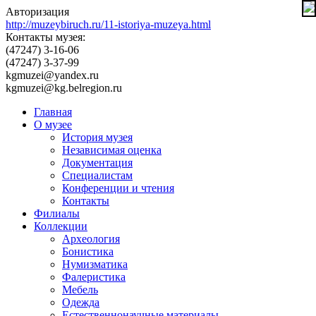
Авторизация
http://muzeybiruch.ru/11-istoriya-muzeya.html
Контакты музея:
(47247) 3-16-06
(47247) 3-37-99
kgmuzei@yandex.ru
kgmuzei@kg.belregion.ru
Главная
О музее
История музея
Независимая оценка
Документация
Специалистам
Конференции и чтения
Контакты
Филиалы
Коллекции
Археология
Бонистика
Нумизматика
Фалеристика
Мебель
Одежда
Естественнонаучные материалы