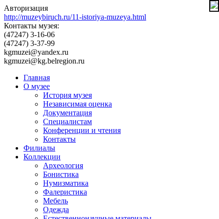
Авторизация
http://muzeybiruch.ru/11-istoriya-muzeya.html
Контакты музея:
(47247) 3-16-06
(47247) 3-37-99
kgmuzei@yandex.ru
kgmuzei@kg.belregion.ru
Главная
О музее
История музея
Независимая оценка
Документация
Специалистам
Конференции и чтения
Контакты
Филиалы
Коллекции
Археология
Бонистика
Нумизматика
Фалеристика
Мебель
Одежда
Естественнонаучные материалы