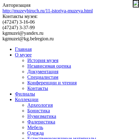
Авторизация
http://muzeybiruch.ru/11-istoriya-muzeya.html
Контакты музея:
(47247) 3-16-06
(47247) 3-37-99
kgmuzei@yandex.ru
kgmuzei@kg.belregion.ru
Главная
О музее
История музея
Независимая оценка
Документация
Специалистам
Конференции и чтения
Контакты
Филиалы
Коллекции
Археология
Бонистика
Нумизматика
Фалеристика
Мебель
Одежда
Естественнонаучные материалы