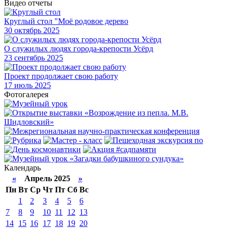
Видео отчеты
Круглый стол "Моё родовое дерево
30
октябрь 2025
О служилых людях города-крепости Усёрд
23
сентябрь 2025
Проект продолжает свою работу
17
июль 2025
Фотогалерея
Календарь
«
Апрель 2025
»
Пн
Вт
Ср
Чт
Пт
Сб
Вс
1
2
3
4
5
6
7
8
9
10
11
12
13
14
15
16
17
18
19
20