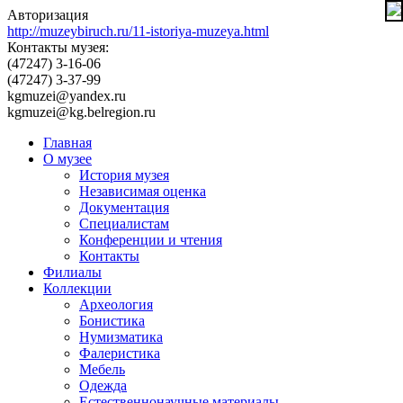
Авторизация
http://muzeybiruch.ru/11-istoriya-muzeya.html
Контакты музея:
(47247) 3-16-06
(47247) 3-37-99
kgmuzei@yandex.ru
kgmuzei@kg.belregion.ru
Главная
О музее
История музея
Независимая оценка
Документация
Специалистам
Конференции и чтения
Контакты
Филиалы
Коллекции
Археология
Бонистика
Нумизматика
Фалеристика
Мебель
Одежда
Естественнонаучные материалы